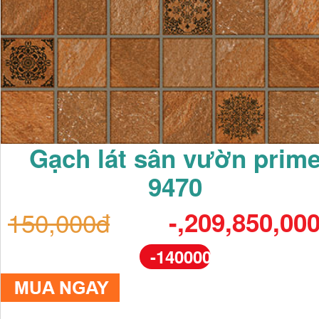
Gạch lát sân vườn prim
9470
150,000đ
-,209,850,00
-140000%