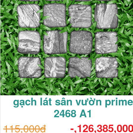
gạch lát sân vườn prime
2468 A1
115,000đ
-,126,385,00