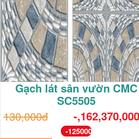
Gạch lát sân vườn CMC
SC5505
130,000đ
-,162,370,00
-125000%