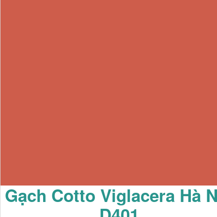
Gạch Cotto Viglacera Hà N
D401