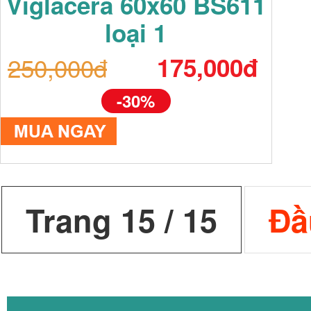
Viglacera 60x60 BS611
loại 1
250,000đ
175,000đ
-30%
Trang 15 / 15
Đầ