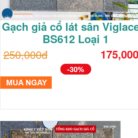
Gạch giả cổ lát sân Viglac
BS612 Loại 1
250,000đ
175,00
-30%