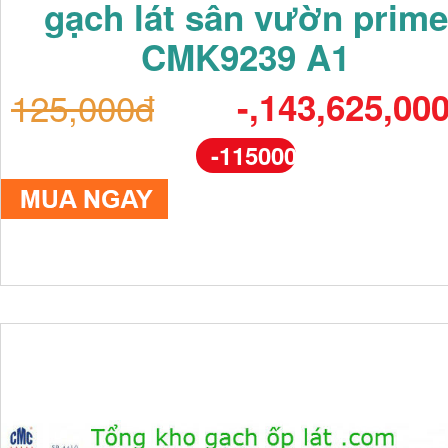
gạch lát sân vườn prime
CMK9239 A1
125,000đ
-,143,625,00
-115000%