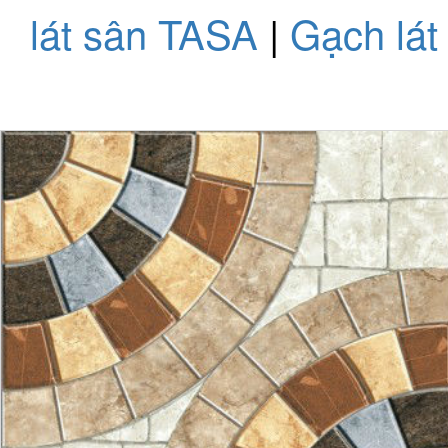
lát sân TASA
|
Gạch lá