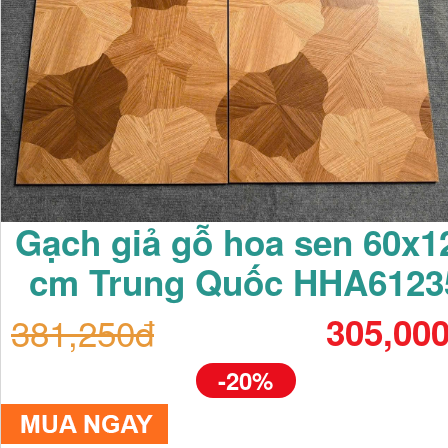
Gạch giả gỗ hoa sen 60x1
cm Trung Quốc HHA6123
381,250đ
305,00
-20%