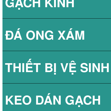
GẠCH KÍNH
ĐÁ ONG XÁM
GẠCH KÍNH LẤY
THIẾT BỊ VỆ SINH
GẠCH KÍNH LẤY
KEO DÁN GẠCH
GẠCH KÍNH LẤY
SEN TẮM