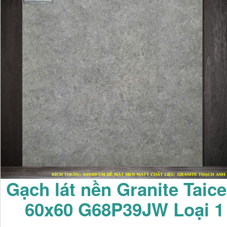
Gạch lát nền Granite Taice
60x60 G68P39JW Loại 1