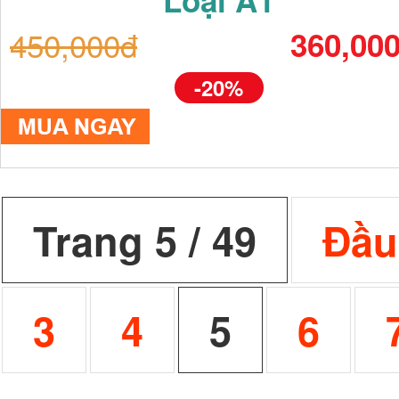
Loại A1
450,000đ
360,00
-20%
Trang 5 / 49
Đầu
3
4
5
6