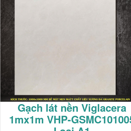
Gạch lát nền Viglacera
1mx1m VHP-GSMC10100