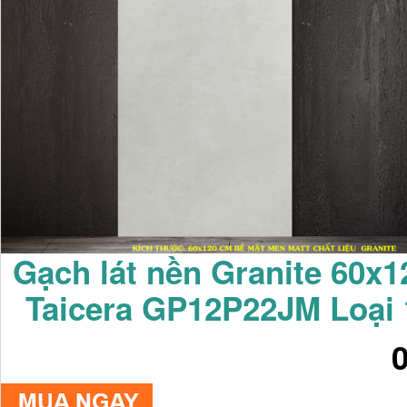
Gạch lát nền Granite 60x1
Taicera GP12P22JM Loại 