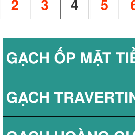
2
3
4
5
GẠCH ỐP MẶT TI
GẠCH TRAVERTI