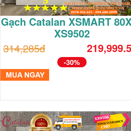
Gạch Catalan XSMART 80
XS9502
314,285đ
219,999.
-30%