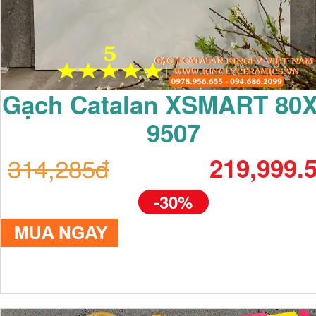
Gạch Catalan XSMART 80
9507
314,285đ
219,999.
-30%