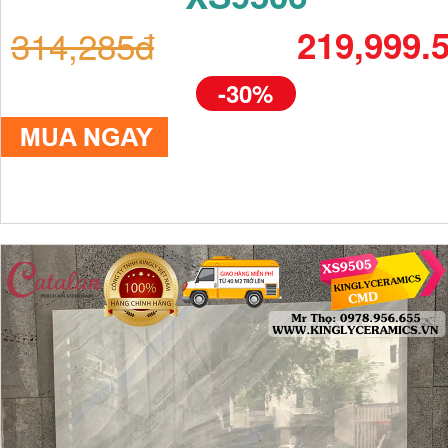
314,285đ
219,999.
-30%