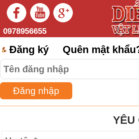
0978956655
Đăng ký
Quên mật khẩu
YÊU