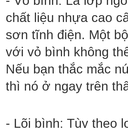
- Vỏ bình: Là lớp ngo
chất liệu nhựa cao c
sơn tĩnh điện. Một b
với vỏ bình không thể
Nếu bạn thắc mắc nút
thì nó ở ngay trên th
- Lõi bình: Tùy theo 