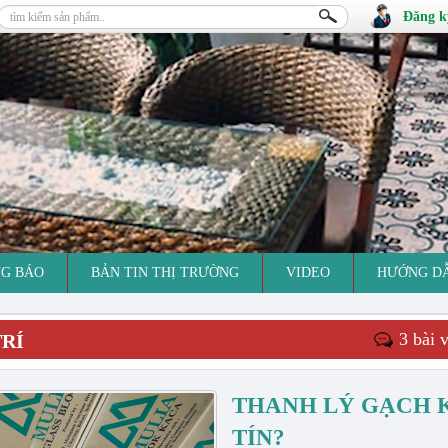
Đăng k
G BÁO
BẢN TIN THỊ TRƯỜNG
VIDEO
HƯỚNG D
3 bài v
RÍ
THANH LÝ GẠCH K
TÍN?