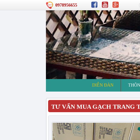
0978956655
DIỄN ĐÀN
THÔN
TƯ VẤN MUA GẠCH TRANG T