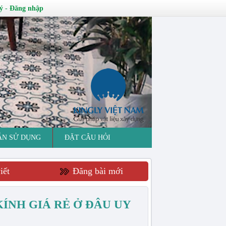
ý
-
Đăng nhập
ẪN SỬ DỤNG
ĐẶT CÂU HỎI
iết
Đăng bài mới
ÍNH GIÁ RẺ Ở ĐÂU UY