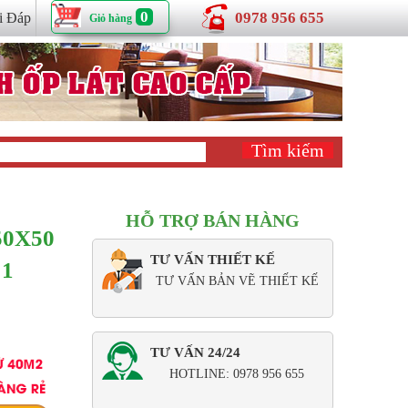
0
0978 956 655
i Đáp
Giỏ hàng
HỖ TRỢ BÁN HÀNG
50X50
TƯ VẤN THIẾT KẾ
 1
TƯ VẤN BẢN VẼ THIẾT KẾ
TƯ VẤN 24/24
HOTLINE: 0978 956 655