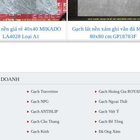
t nền giá rẻ 40x40 MIKADO
Gạch lát nền xám ghi vân đá 
LA4028 Loại A1
80x80 cm GP18783F
H DOANH
Gạch Travertine
Gạch Hoàng Gia ROYA
Gạch NPG
Gạch Ngoại Thất
Gạch ANTISLIP
Gạch Việt Ý
Gạch Cầu Thang
Gạch Bê Tông
Gạch Kính
Đá Ong Xám