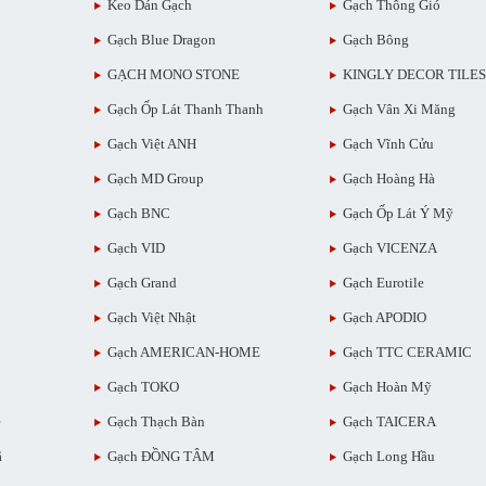
Keo Dán Gạch
Gạch Thông Gió
Gạch Blue Dragon
Gạch Bông
GẠCH MONO STONE
KINGLY DECOR TILES
Gạch Ốp Lát Thanh Thanh
Gạch Vân Xi Măng
Gạch Việt ANH
Gạch Vĩnh Cửu
Gạch MD Group
Gạch Hoàng Hà
Gạch BNC
Gạch Ốp Lát Ý Mỹ
Gạch VID
Gạch VICENZA
Gạch Grand
Gạch Eurotile
Gạch Việt Nhật
Gạch APODIO
Gạch AMERICAN-HOME
Gạch TTC CERAMIC
Gạch TOKO
Gạch Hoàn Mỹ
ẻ
Gạch Thạch Bàn
Gạch TAICERA
ã
Gạch ĐỒNG TÂM
Gạch Long Hầu