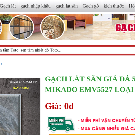
Gạch lát
gạch nhập khẩu
gạch lát sân
Gạch gỗ
kích thước
Hỏ
o
GẠCH LÁT SÂN GIẢ ĐÁ 
MIKADO EMV5527 LOẠI
Giá: 0đ