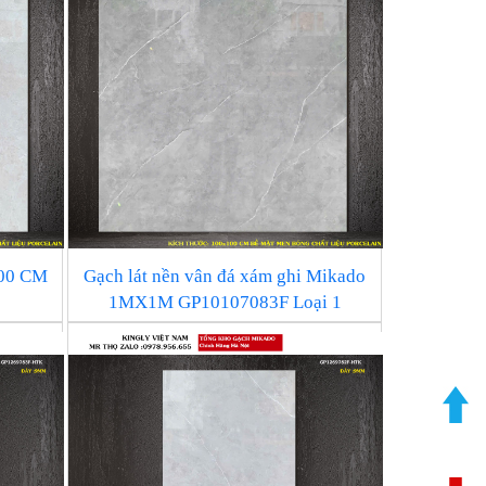
100 CM
Gạch lát nền vân đá xám ghi Mikado
1MX1M GP10107083F Loại 1