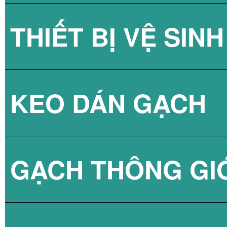
THIẾT BỊ VỆ SINH
GẠCH KÍNH LẤY
KEO DÁN GẠCH
GẠCH KÍNH LẤY
SEN TẮM
GẠCH THÔNG GI
VÒI CHẬU
KEO DÁN GẠCH 