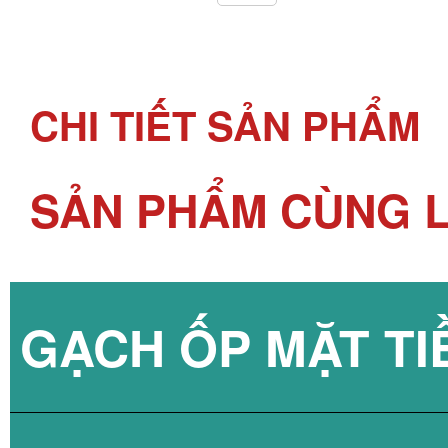
CHI TIẾT SẢN PHẨM
SẢN PHẨM CÙNG L
GẠCH ỐP MẶT TI