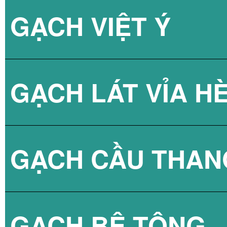
GẠCH VIỆT Ý
BÌNH NÓNG LẠN
GẠCH LÁT VỈA H
GẠCH CẦU THAN
GẠCH BLOCK T
GẠCH BÊ TÔNG
GẠCH LÁT VỈA 