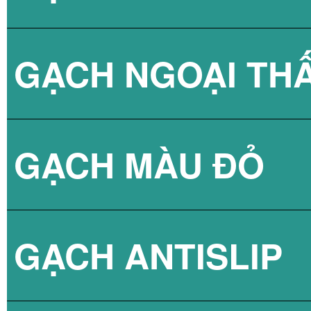
GẠCH NGOẠI TH
BÌNH NÓNG LẠN
GẠCH NPG 80X8
GẠCH MÀU ĐỎ
BÌNH NÓNG LẠN
GẠCH NPG 60X6
GẠCH ANTISLIP
BÌNH NÓNG LẠN