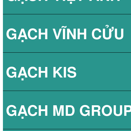
GẠCH VĨNH CỬU
GẠCH VÂN XI M
GẠCH KIS
GẠCH VÂN XI M
GẠCH MD GROU
GẠCH VÂN XI M
GẠCH LÁT NỀN 