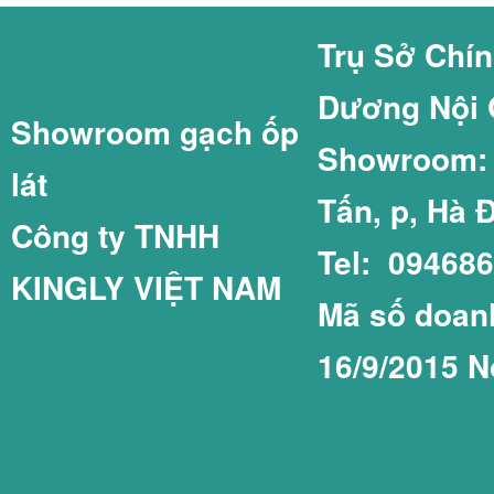
GẠCH COTTO GI
GẠCH THẺ 60X2
Trụ Sở Chí
Dương Nội 
Showroom gạch ốp
GẠCH LÁT SÂN 
GẠCH THẺ 75X1
Showroom: C
lát
Tấn, p, Hà 
Công ty TNHH
Tel: 09468
KINGLY VIỆT NAM
GẠCH LÁT SÂN 
GẠCH THẺ COT
Mã số doanh
16/9/2015 N
GẠCH LÁT SÂN 
GẠCH THẺ PRIM