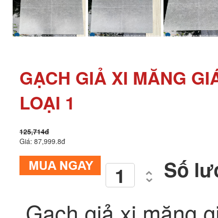
GẠCH GIẢ XI MĂNG GI
LOẠI 1
125,714đ
Giá: 87,999.8đ
Số lư
Gạch giả xi măng g